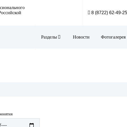
ссионального
Российской
8 (8722) 62-49-2
Разделы
Новости
Фотогалерея
АКТ КР
Библио
Визитн
Внутри
Инфор
ринятия
Меропр