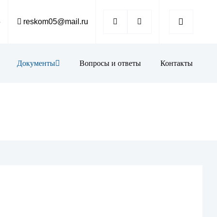
5
reskom05@mail.ru
Документы
Вопросы и ответы
Контакты
К
тека
ая карточка
союзная работа
мация
иятия