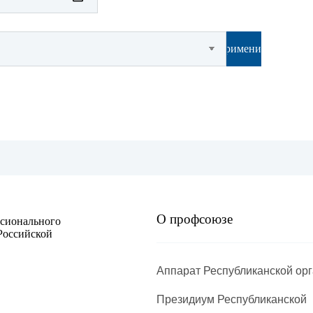
Методи
Применить
Методи
НОМЕН
Нормат
Обобще
Отрасл
Отчеты
О профсоюзе
ссионального
Российской
Охрана
Аппарат Республиканской ор
ПЛАН р
правов
Президиум Республиканской