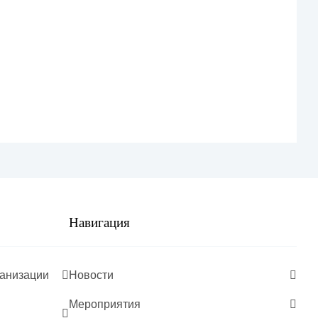
ческая копилка
ческие материалы
КЛАТУРА ДЕЛ
ивно правовые акты
ние опыта
евое соглашение
Навигация
 труда
ганизации
Новости
аботы Комиссии по
ым вопросам на 2026г.
Мероприятия