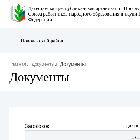
Перейти
Дагестанская республиканская организация Профе
к
Союза работников народного образования и науки 
Федерации
основному
содержанию
Новолакский район
Строка
Документы
Главная
Документы
Документы
навигации
Дата п
Заголовок
Дата